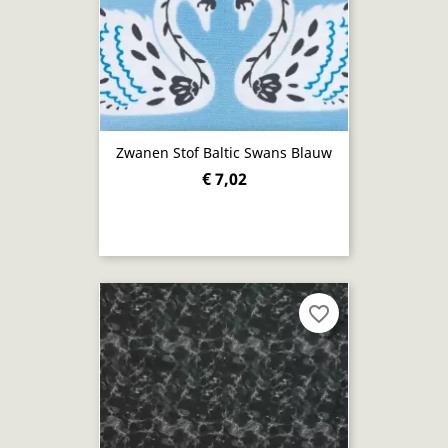
Zwanen Stof Baltic Swans Blauw
€ 7,02
favorite_border