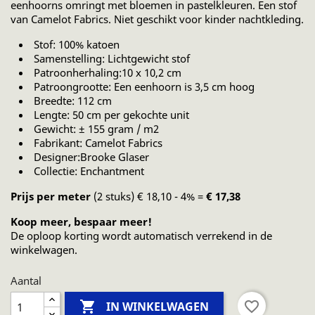
eenhoorns omringt met bloemen in pastelkleuren. Een stof
van Camelot Fabrics. Niet geschikt voor kinder nachtkleding.
Stof: 100% katoen
Samenstelling: Lichtgewicht stof
Patroonherhaling:10 x 10,2 cm
Patroongrootte: Een eenhoorn is 3,5 cm hoog
Breedte: 112 cm
Lengte: 50 cm per gekochte unit
Gewicht: ± 155 gram / m2
Fabrikant: Camelot Fabrics
Designer:Brooke Glaser
Collectie: Enchantment
Prijs per meter
(2 stuks) € 18,10 - 4% =
€ 17,38
Koop meer, bespaar meer!
De oploop korting wordt automatisch verrekend in de
winkelwagen.
Aantal

favorite_border
IN WINKELWAGEN