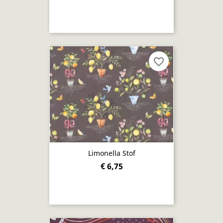
favorite_border
Limonella Stof
€ 6,75