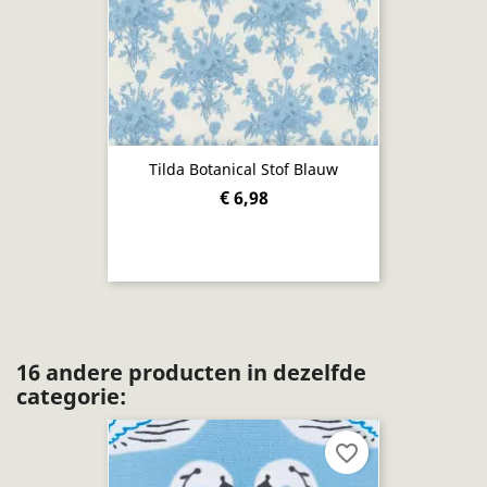
Tilda Botanical Stof Blauw
€ 6,98
16 andere producten in dezelfde
categorie:
favorite_border