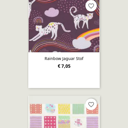
favorite_border
Rainbow Jaguar Stof
€ 7,05
favorite_border