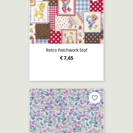
Retro Patchwork Stof
€ 7,65
favorite_border