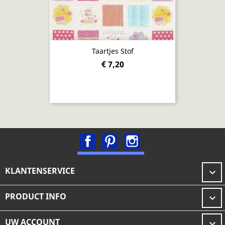
Taartjes Stof
€ 7,20
Facebook
Pinterest
Instagram
KLANTENSERVICE

PRODUCT INFO

UW ACCOUNT
