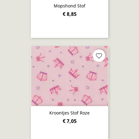
Mopshond Stof
€ 8,85
favorite_border
Kroontjes Stof Roze
€ 7,05