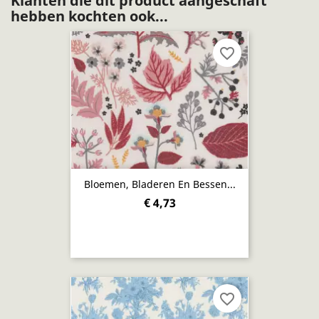
Klanten die dit product aangeschaft
hebben kochten ook...
favorite_border
Bloemen, Bladeren En Bessen...
€ 4,73
favorite_border