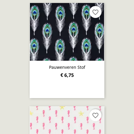
favorite_border
Pauwenveren Stof
€ 6,75
favorite_border