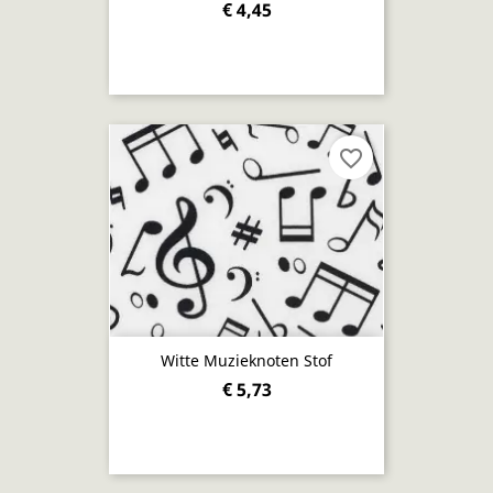
€ 4,45
favorite_border
Witte Muzieknoten Stof
€ 5,73