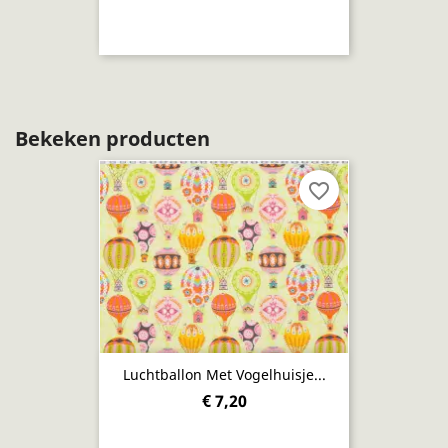
Bekeken producten
favorite_border
Luchtballon Met Vogelhuisje...
€ 7,20