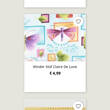
favorite_border
Vlinder Stof Claire De Lune
€ 4,99
favorite_border