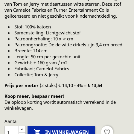
van Tom en Jerry met daartussen witte sterren. Deze stof
van Camelot Fabrics en Turner Entertainment Co is
gelicenseerd en niet geschikt voor kindernachtkleding.
Stof: 100% katoen
Samenstelling: Lichtgewicht stof
Patroonherhaling: 10 x ∞ cm
Patroongrootte: De de witte cirkels zijn 3,4 cm breed
Breedte: 114 cm
Lengte: 50 cm per gekochte unit
Gewicht: ± 160 gram / m2
Fabrikant: Camelot Fabrics
Collectie: Tom & Jerry
Prijs per meter
(2 stuks) € 14,10 - 4% =
€ 13,54
Koop meer, bespaar meer!
De oploop korting wordt automatisch verrekend in de
winkelwagen.
Aantal

favorite_border
IN WINKELWAGEN