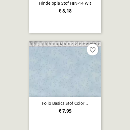
Hindelopia Stof HIN-14 Wit
€ 8,18
favorite_border
Folio Basics Stof Color...
€ 7,95