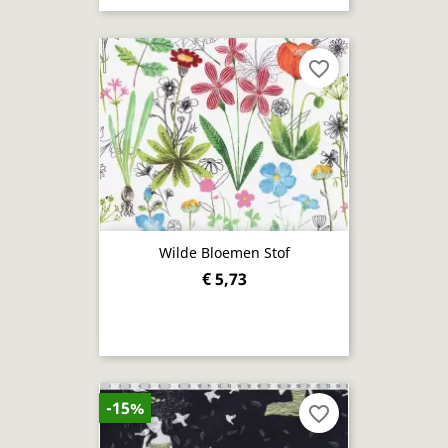
favorite_border
Wilde Bloemen Stof
€ 5,73
-15%
favorite_border