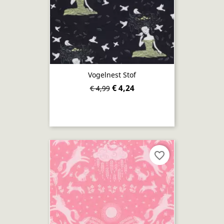
Vogelnest Stof
€ 4,24
€ 4,99
favorite_border