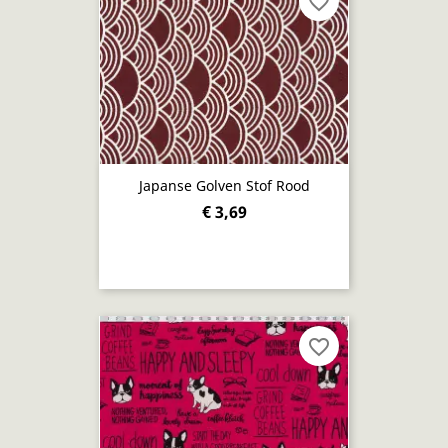
favorite_border
Japanse Golven Stof Rood
€ 3,69
favorite_border