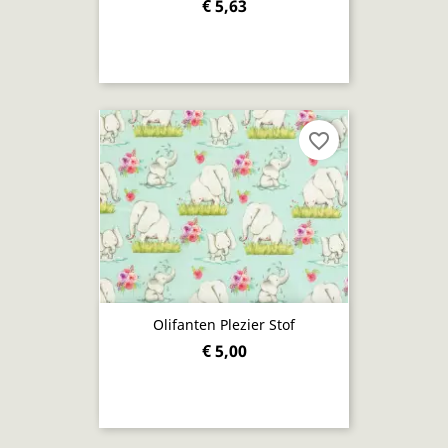
€ 5,63
favorite_border
Olifanten Plezier Stof
€ 5,00