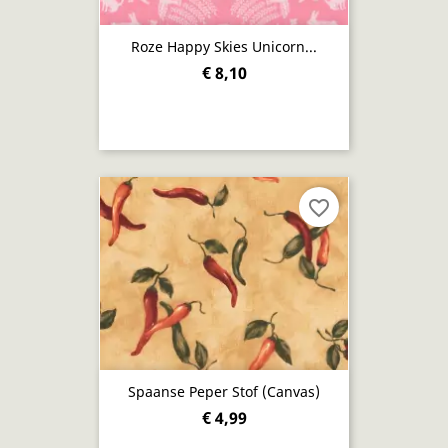
Roze Happy Skies Unicorn...
€ 8,10
favorite_border
Spaanse Peper Stof (canvas)
€ 4,99