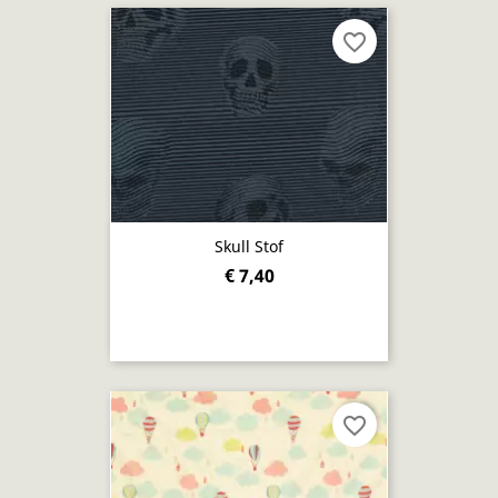
favorite_border
Skull Stof
€ 7,40
favorite_border