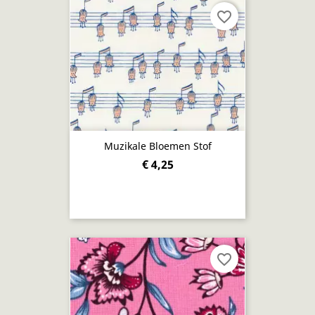
favorite_border
Muzikale Bloemen Stof
€ 4,25
favorite_border