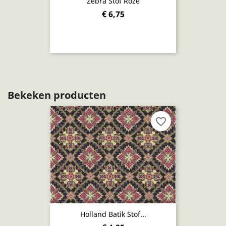
Zebra Stof Roze
€ 6,75
Bekeken producten
favorite_border
Holland Batik Stof...