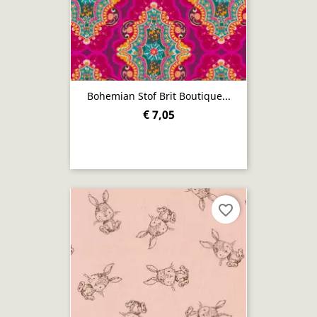
Bohemian Stof Brit Boutique...
€ 7,05
favorite_border