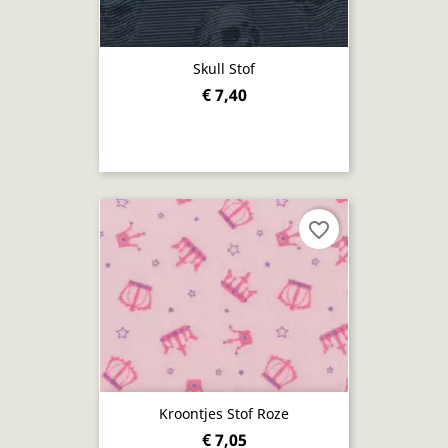
Skull Stof
€ 7,40
favorite_border
Kroontjes Stof Roze
€ 7,05