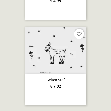
€ 4,95
favorite_border
Geiten Stof
€ 7,02