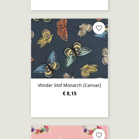
favorite_border
Vlinder Stof Monarch (Canvas)
€ 8,15
favorite_border