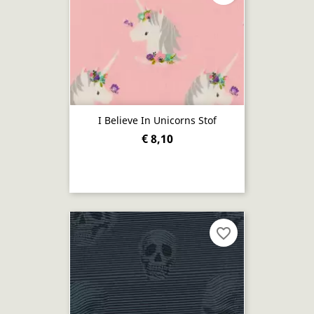
I Believe In Unicorns Stof
€ 8,10
favorite_border