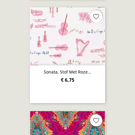
favorite_border
Sonata, Stof Met Roze...
€ 6,75
favorite_border