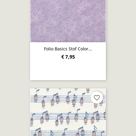
Folio Basics Stof Color...
€ 7,95
favorite_border