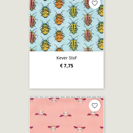
favorite_border
Kever Stof
€ 7,75
favorite_border