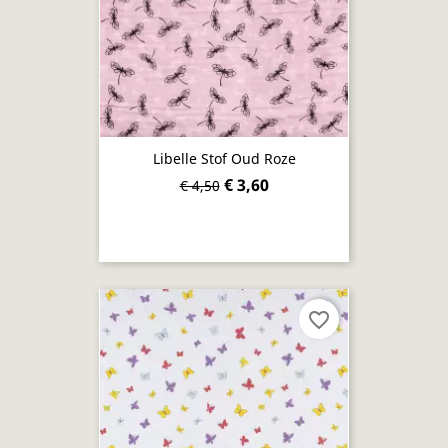
Libelle Stof Oud Roze
€ 3,60
€ 4,50
favorite_border