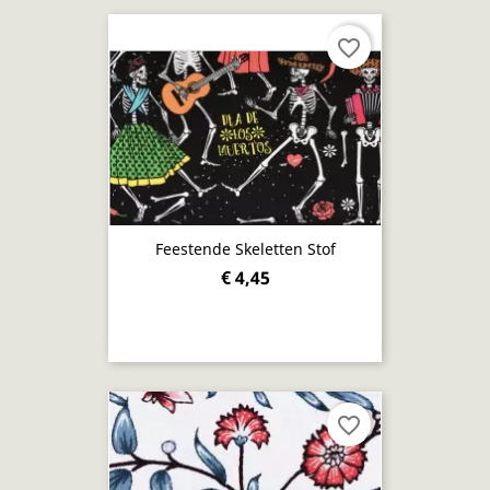
favorite_border
Feestende Skeletten Stof
€ 4,45
favorite_border