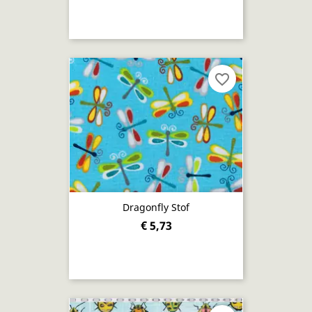
favorite_border
Dragonfly Stof
€ 5,73