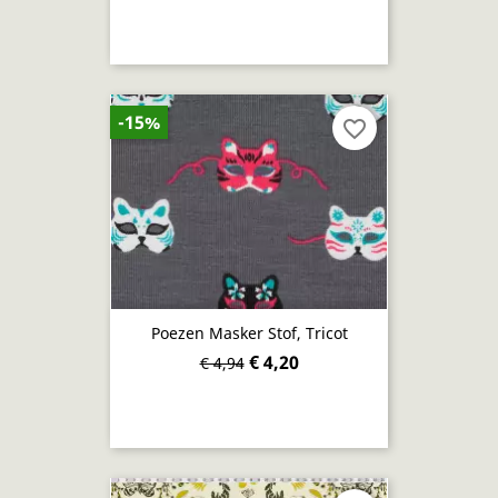
-15%
favorite_border
Poezen Masker Stof, Tricot
€ 4,20
€ 4,94