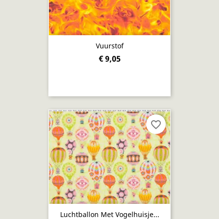
Vuurstof
€ 9,05
favorite_border
Luchtballon Met Vogelhuisje...