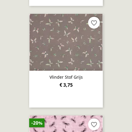
favorite_border
Vlinder Stof Grijs
€ 3,75
-20%
favorite_border