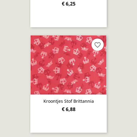
€ 6,25
favorite_border
Kroontjes Stof Brittannia
€ 6,88