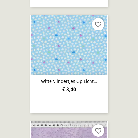
favorite_border
Witte Vlindertjes Op Licht...
€ 3,40
favorite_border