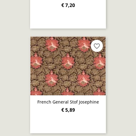
€ 7,20
favorite_border
French General Stof Josephine
€ 5,89