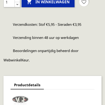

favorite_border
IN WINKELWAGEN
Verzendkosten: Stof €5,95 - Sieraden €3,95
Verzending binnen 48 uur op werkdagen
Beoordelingen onpartijdig beheerd door
WebwinkelKeur.
Productdetails